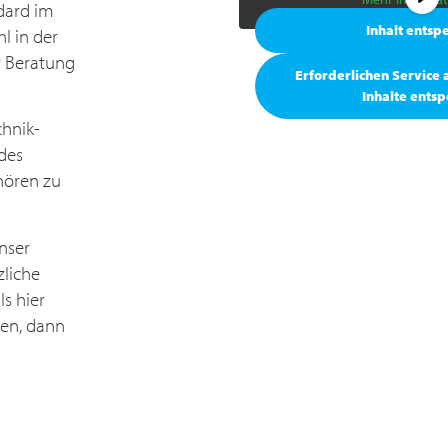
dard im
Inhalt entsp
l in der
r Beratung
Erforderlichen Service
Inhalte ents
chnik­
des
hören zu
nser
zliche
s hier
ten, dann