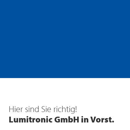
Technik für die Umwelt
Wärmepumpen
Hier sind Sie richtig!
Moderne Haustechnik
Lumitronic GmbH in Vorst.
Entdecken Sie unsere Lösungen für energiesparende