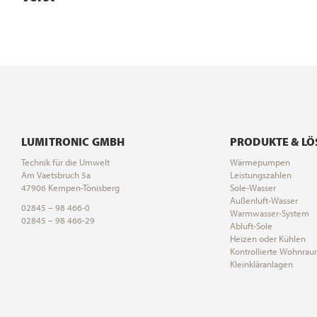
LUMITRONIC GMBH
PRODUKTE & L
Technik für die Umwelt
Wärmepumpen
Am Vaetsbruch 5a
Leistungszahlen
47906 Kempen-Tönisberg
Sole-Wasser
Außenluft-Wasser
02845 – 98 466-0
Warmwasser-System
02845 – 98 466-29
Abluft-Sole
Heizen oder Kühlen
Kontrollierte Wohnrau
Kleinkläranlagen