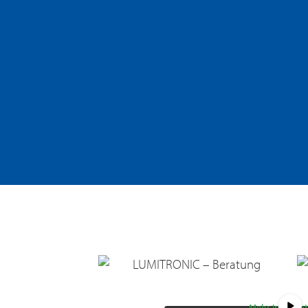
Sie sehen gerade einen Platzhal
auf den eigentlichen Inhalt zuzu
die Schaltfläche unten. Bitte b
Daten an Drittanbieter wei
Mehr Informa