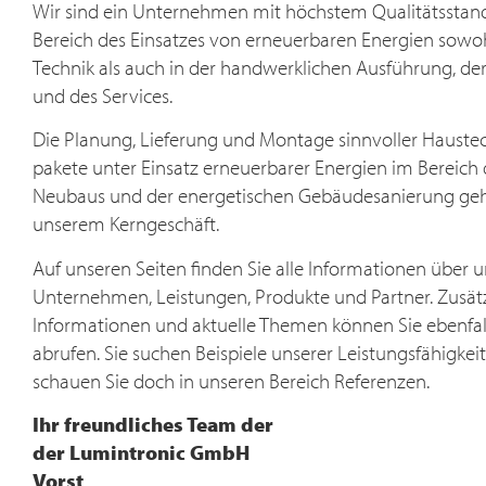
Wir sind ein Unternehmen mit höchstem Qualitätsstan
Wärmesysteme. Für Ihr Zuhause.
Bereich des Einsatzes von erneuerbaren Energien sowoh
Technik als auch in der handwer­klichen Ausführung, de
MEHR ERFAHREN
und des Services.
Die Planung, Lieferung und Montage sinnvoller Hauste
pakete unter Einsatz erneuerbarer Energien im Bereich 
Neubaus und der energetischen Gebäudesanierung ge
unserem Kerngeschäft.
Auf unseren Seiten finden Sie alle Informationen über u
Unternehmen, Leistungen, Produkte und Partner. Zusät
Informationen und aktuelle Themen können Sie ebenfall
abrufen. Sie suchen Beispiele unserer Leistungsfähigkei
schauen Sie doch in unseren Bereich Referenzen.
Ihr freundliches Team der
der Lumintronic GmbH
Vorst