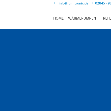
info@lumitronic.de
02845 - 9
HOME
WÄRMEPUMPEN
REF