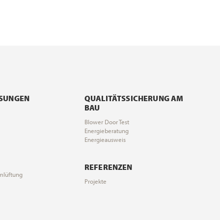
ÖSUNGEN
QUALITÄTSSICHERUNG AM
BAU
Blower Door Test
Energieberatung
Energieausweis
REFERENZEN
mlüftung
Projekte