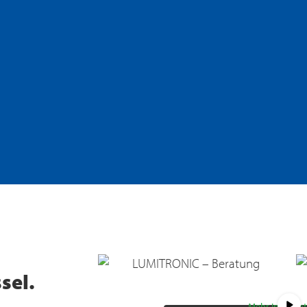
Sie sehen gerade einen Platzhal
auf den eigentlichen Inhalt zuzu
die Schaltfläche unten. Bitte b
sel.
Daten an Drittanbieter wei
Mehr Informa