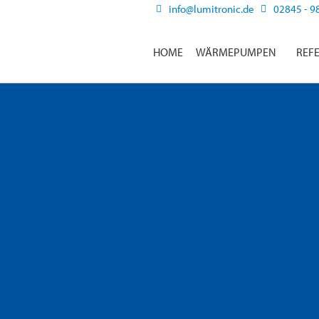
info@lumitronic.de
02845 - 9
HOME
WÄRMEPUMPEN
REF