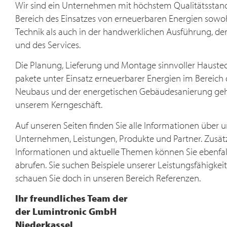
Wir sind ein Unternehmen mit höchstem Qualitätsstan
Wärmesysteme. Für Ihr Zuhause.
Bereich des Einsatzes von erneuerbaren Energien sowoh
Technik als auch in der handwer­klichen Ausführung, de
MEHR ERFAHREN
und des Services.
Die Planung, Lieferung und Montage sinnvoller Hauste
pakete unter Einsatz erneuerbarer Energien im Bereich 
Neubaus und der energetischen Gebäudesanierung ge
unserem Kerngeschäft.
Auf unseren Seiten finden Sie alle Informationen über u
Unternehmen, Leistungen, Produkte und Partner. Zusät
Informationen und aktuelle Themen können Sie ebenfall
abrufen. Sie suchen Beispiele unserer Leistungsfähigkei
schauen Sie doch in unseren Bereich Referenzen.
Ihr freundliches Team der
der Lumintronic GmbH
Niederkassel