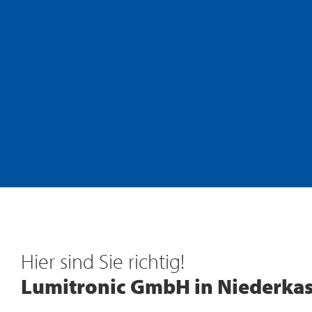
Technik für die Umwelt
Wärmepumpen
Hier sind Sie richtig!
Moderne Haustechnik
Lumitronic GmbH in Niederkas
Entdecken Sie unsere Lösungen für energiesparende