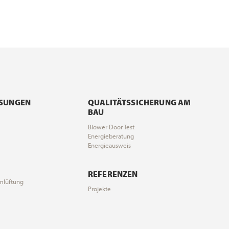
ÖSUNGEN
QUALITÄTSSICHERUNG AM
BAU
Blower Door Test
Energieberatung
Energieausweis
REFERENZEN
mlüftung
Projekte