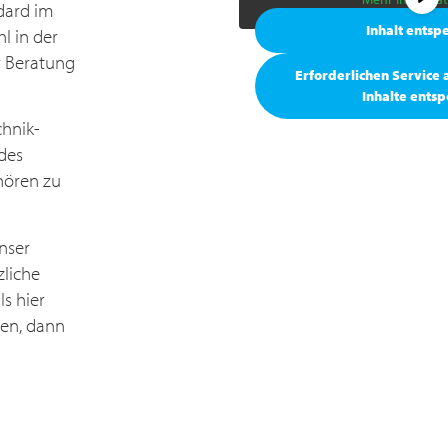
dard im
Inhalt entsp
l in der
r Beratung
Erforderlichen Service
Inhalte ents
chnik­
des
hören zu
nser
zliche
s hier
ten, dann