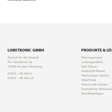
LUMITRONIC GMBH
PRODUKTE & L
Technik für die Umwelt
Wärmepumpen
Am Vaetsbruch 5a
Leistungszahlen
47906 Kempen-Tönisberg
Sole-Wasser
Außenluft-Wasser
02845 – 98 466-0
Warmwasser-System
02845 – 98 466-29
Abluft-Sole
Heizen oder Kühlen
Kontrollierte Wohnrau
Kleinkläranlagen