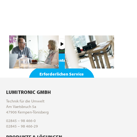
Sie sehen gerade einen
Platzhalterinhalt von
Vimeo
. Um
auf den eigentlichen Inhalt
zuzugreifen, klicken Sie auf die
Schaltfläche unten. Bitte beachten
Sie, dass dabei Daten an
Drittanbieter weitergegeben
werden.
Mehr Informationen
Inhalt entsperren
Erforderlichen Service
akzeptieren und Inhalte
entsperren
LUMITRONIC GMBH
Technik für die Umwelt
Am Vaetsbruch 5a
47906 Kempen-Tönisberg
02845 – 98 466-0
02845 – 98 466-29
PRODUKTE & LÖSUNGEN