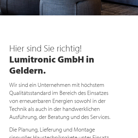
Technik für die Umwelt
Wärmepumpen
Hier sind Sie richtig!
Moderne
Lumitronic GmbH in
Haustechnik
Geldern.
Entdecken Sie unsere Lösungen für
Wir sind ein Unternehmen mit höchstem
energiesparende Wärmesysteme. Für Ihr
Qualitätsstandard im Bereich des Einsatzes
Zuhause.
von erneuerbaren Energien sowohl in der
Technik als auch in der handwer­klichen
MEHR ERFAHREN
Ausführung, der Beratung und des Services.
Die Planung, Lieferung und Montage
sinnvoller Haustechnik­pakete unter Einsatz