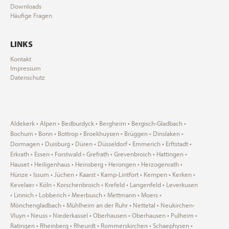
Downloads
Häufige Fragen
LINKS
Kontakt
Impressum
Datenschutz
Aldekerk
Alpen
Bedburdyck
Bergheim
Bergisch-Gladbach
Bochum
Bonn
Bottrop
Broekhuysen
Brüggen
Dinslaken
Dormagen
Duisburg
Düren
Düsseldorf
Emmerich
Erftstadt
Erkrath
Essen
Forstwald
Grefrath
Grevenbroich
Hattingen
Hauset
Heiligenhaus
Heinsberg
Herongen
Herzogenrath
Hünze
Issum
Jüchen
Kaarst
Kamp-Lintfort
Kempen
Kerken
Kevelaer
Köln
Korschenbroich
Krefeld
Langenfeld
Leverkusen
Linnich
Lobberich
Meerbusch
Mettmann
Moers
Mönchengladbach
Mühlheim an der Ruhr
Nettetal
Neukirchen-
Vluyn
Neuss
Niederkassel
Oberhausen
Oberhausen
Pulheim
Ratingen
Rheinberg
Rheurdt
Rommerskirchen
Schaephysen