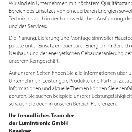
Wir sind ein Unternehmen mit höchstem Qualitätsstan
Wärmesysteme. Für Ihr Zuhause.
Bereich des Einsatzes von erneuerbaren Energien sowoh
Technik als auch in der handwer­klichen Ausführung, de
MEHR ERFAHREN
und des Services.
Die Planung, Lieferung und Montage sinnvoller Hauste
pakete unter Einsatz erneuerbarer Energien im Bereich 
Neubaus und der energetischen Gebäudesanierung ge
unserem Kerngeschäft.
Auf unseren Seiten finden Sie alle Informationen über u
Unternehmen, Leistungen, Produkte und Partner. Zusät
Informationen und aktuelle Themen können Sie ebenfall
abrufen. Sie suchen Beispiele unserer Leistungsfähigkei
schauen Sie doch in unseren Bereich Referenzen.
Ihr freundliches Team der
der Lumintronic GmbH
Kevelaer