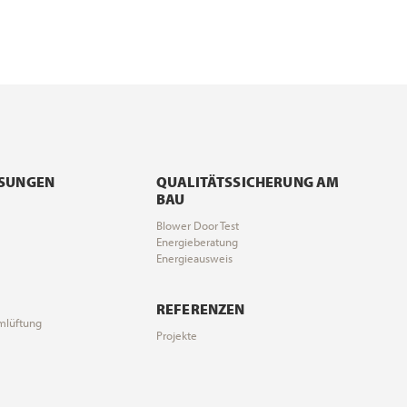
ÖSUNGEN
QUALITÄTSSICHERUNG AM
BAU
Blower Door Test
Energieberatung
Energieausweis
REFERENZEN
mlüftung
Projekte