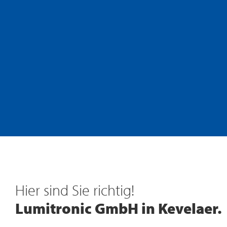
Technik für die Umwelt
Wärmepumpen
Hier sind Sie richtig!
Moderne Haustechnik
Lumitronic GmbH in Kevelaer.
Entdecken Sie unsere Lösungen für energiesparende