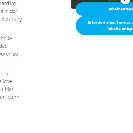
dard im
Inhalt entsp
l in der
r Beratung
Erforderlichen Service
Inhalte ents
chnik­
des
hören zu
nser
zliche
s hier
ten, dann