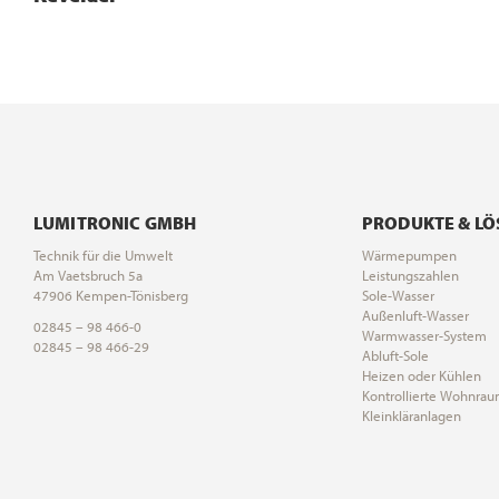
LUMITRONIC GMBH
PRODUKTE & L
Technik für die Umwelt
Wärmepumpen
Am Vaetsbruch 5a
Leistungszahlen
47906 Kempen-Tönisberg
Sole-Wasser
Außenluft-Wasser
02845 – 98 466-0
Warmwasser-System
02845 – 98 466-29
Abluft-Sole
Heizen oder Kühlen
Kontrollierte Wohnrau
Kleinkläranlagen