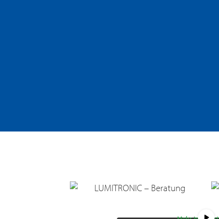
Sie sehen gerade einen Platzhal
auf den eigentlichen Inhalt zuzu
die Schaltfläche unten. Bitte b
Daten an Drittanbieter wei
Mehr Informa