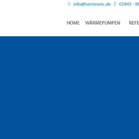
info@lumitronic.de
02845 - 9
HOME
WÄRMEPUMPEN
REF